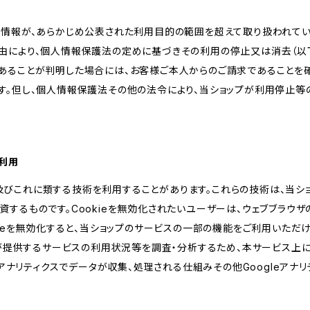
人情報が、あらかじめ公表された利用目的の範囲を超えて取り扱われて
由により、個人情報保護法の定めに基づきその利用の停止又は消去（以下
あることが判明した場合には、お客様ご本人からのご請求であることを
す。但し、個人情報保護法その他の法令により、当ショップが利用停止等
の利用
kie及びこれに類する技術を利用することがあります。これらの技術は、当
するものです。Cookieを無効化されたいユーザーは、ウェブブラウザの
kieを無効化すると、当ショップのサービスの一部の機能をご利用いただ
が提供するサービスの利用状況等を調査・分析するため、本サービス上に Goog
leアナリティクスでデータが収集、処理される仕組みその他Googleアナ