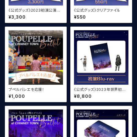
《公式グッズ》2023初演公演パ
《公式グッズ》クリアファイル
ンフレット
¥3,300
¥550
プペルバレエを応援！
《公式グッズ》2023年世界初演
Blu-ray
¥1,000
¥8,800