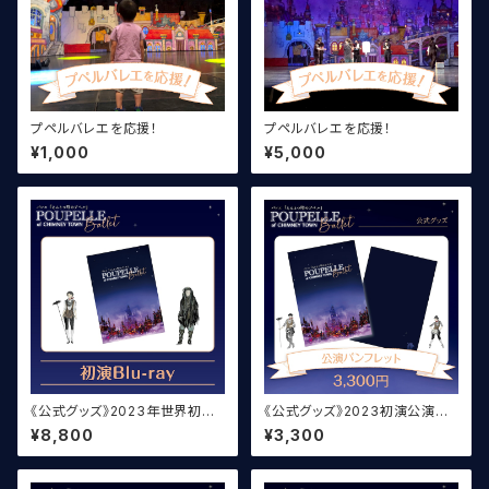
プペルバレエを応援！
プペルバレエを応援！
¥1,000
¥5,000
《公式グッズ》2023年世界初演
《公式グッズ》2023初演公演パ
Blu-ray
ンフレット
¥8,800
¥3,300