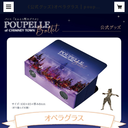
《公式グッズ》オペラグラス | poupel
let